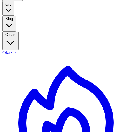
Gry
Blog
O nas
Okazje