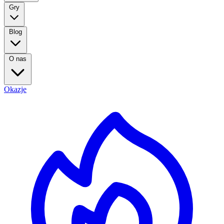
Gry
Blog
O nas
Okazje