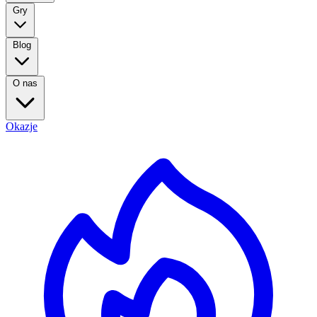
Gry
Blog
O nas
Okazje