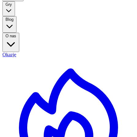
Gry
Blog
O nas
Okazje