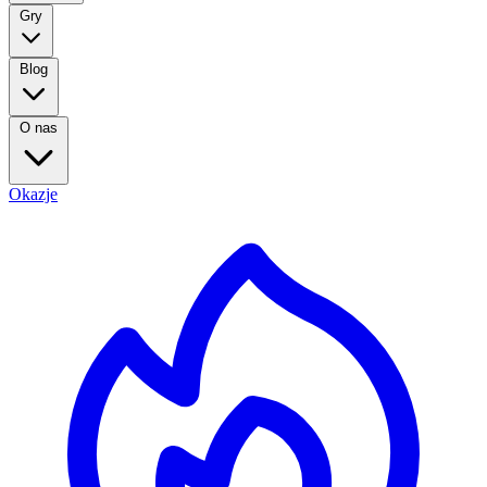
Gry
Blog
O nas
Okazje