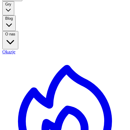
Gry
Blog
O nas
Okazje