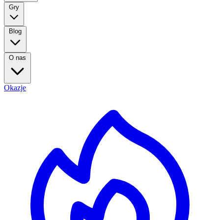
Gry
Blog
O nas
Okazje