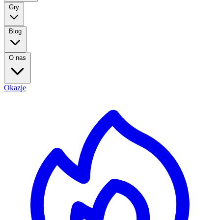
Gry
Blog
O nas
Okazje