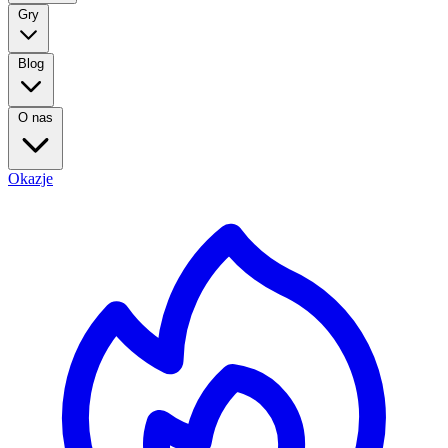
Gry
Blog
O nas
Okazje