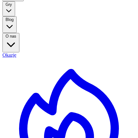
Gry
Blog
O nas
Okazje