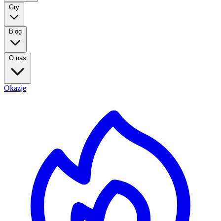
Gry
Blog
O nas
Okazje