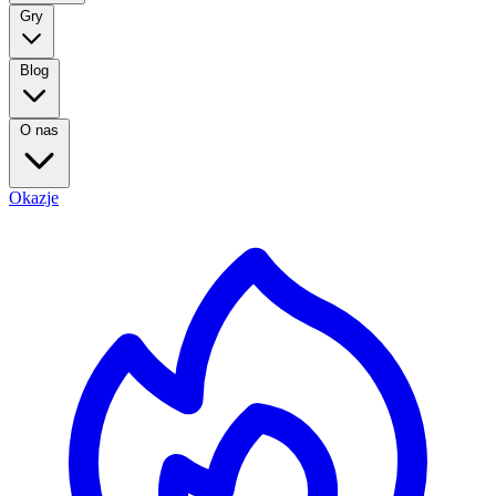
Gry
Blog
O nas
Okazje