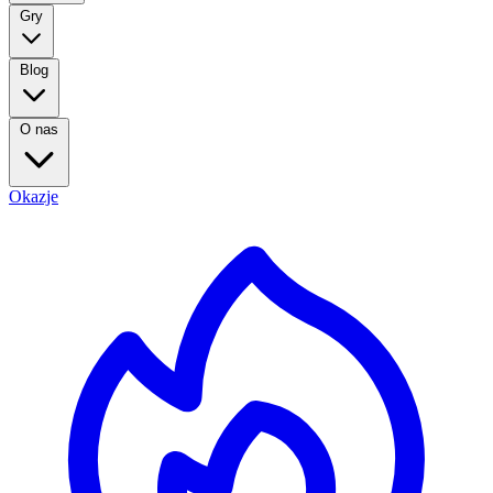
Gry
Blog
O nas
Okazje