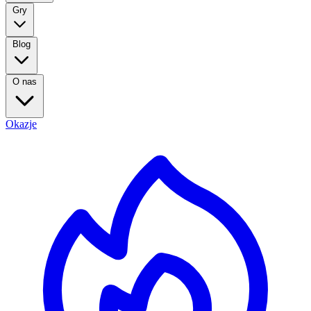
Gry
Blog
O nas
Okazje