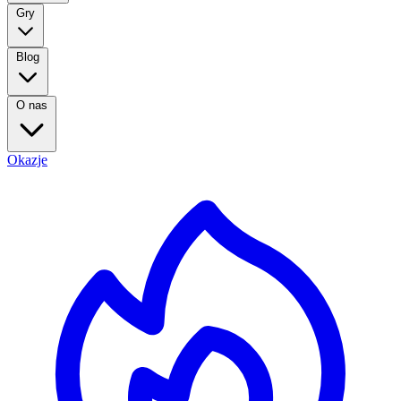
Gry
Blog
O nas
Okazje