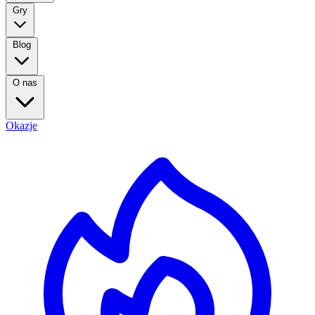
Gry
Blog
O nas
Okazje