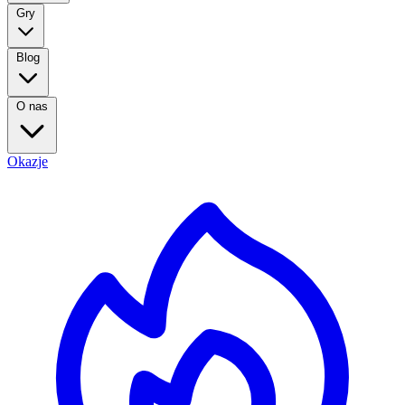
Gry
Blog
O nas
Okazje