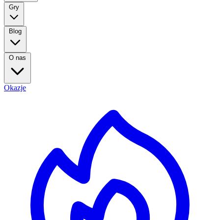
Gry
Blog
O nas
Okazje