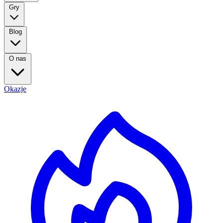
Gry
Blog
O nas
Okazje