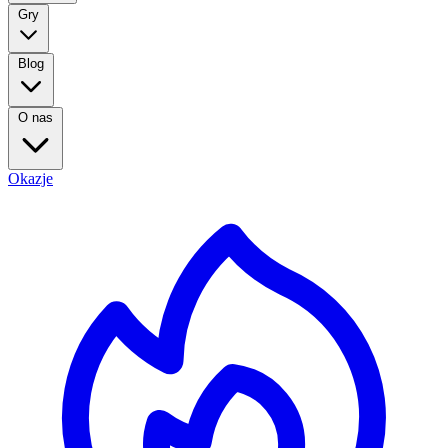
Gry
Blog
O nas
Okazje