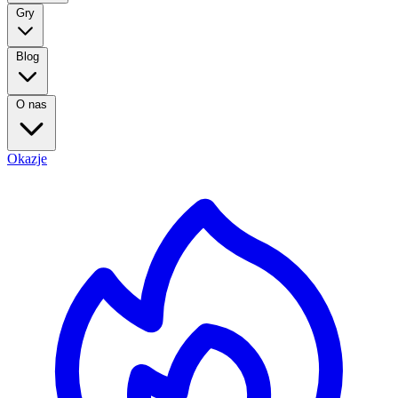
Gry
Blog
O nas
Okazje