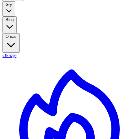
Gry
Blog
O nas
Okazje