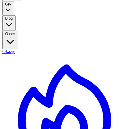
Gry
Blog
O nas
Okazje