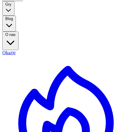
Gry
Blog
O nas
Okazje