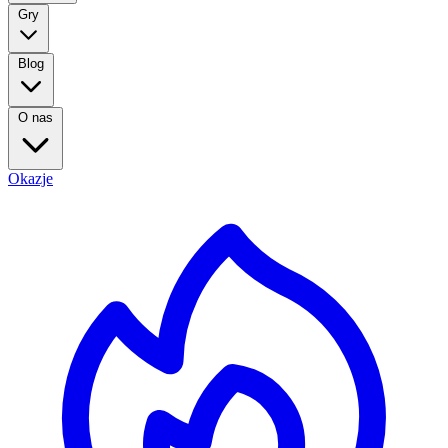
Gry
Blog
O nas
Okazje