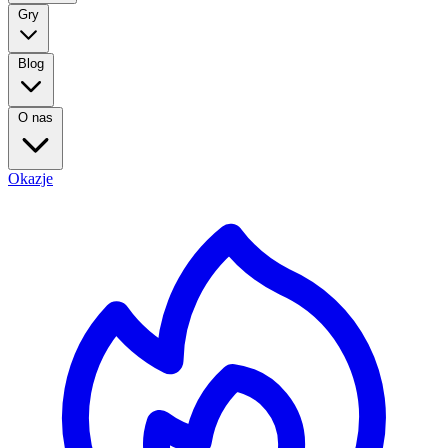
Gry
Blog
O nas
Okazje