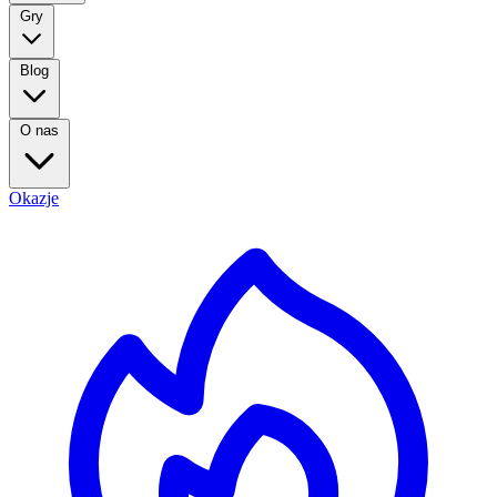
Gry
Blog
O nas
Okazje