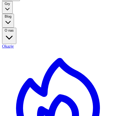
Gry
Blog
O nas
Okazje