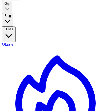
Gry
Blog
O nas
Okazje