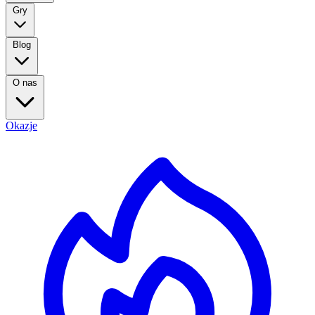
Gry
Blog
O nas
Okazje