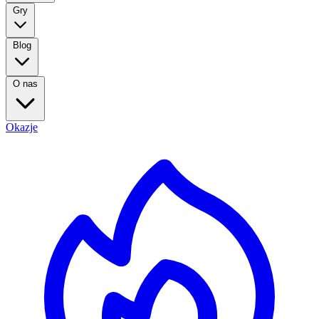
Gry
Blog
O nas
Okazje