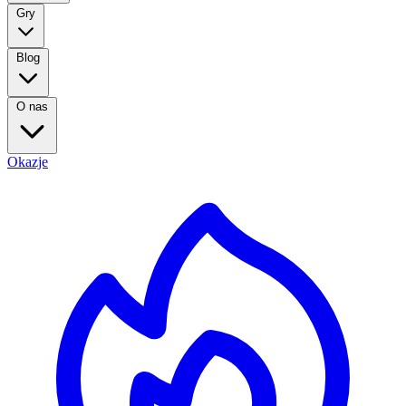
Gry
Blog
O nas
Okazje