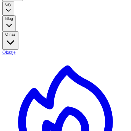
Gry
Blog
O nas
Okazje