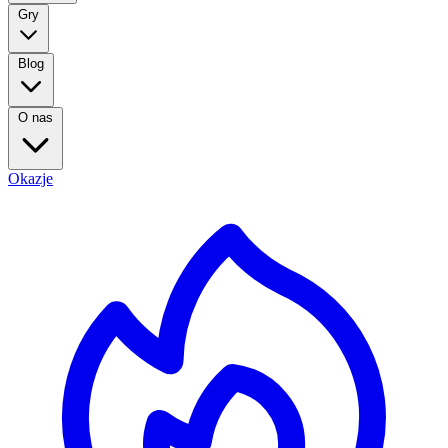
Gry
Blog
O nas
Okazje