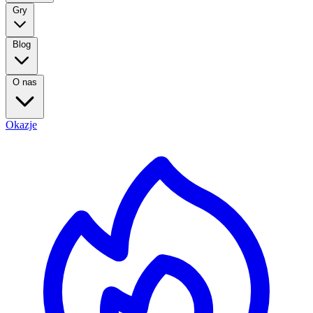
Gry
Blog
O nas
Okazje