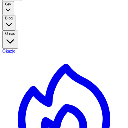
Gry
Blog
O nas
Okazje