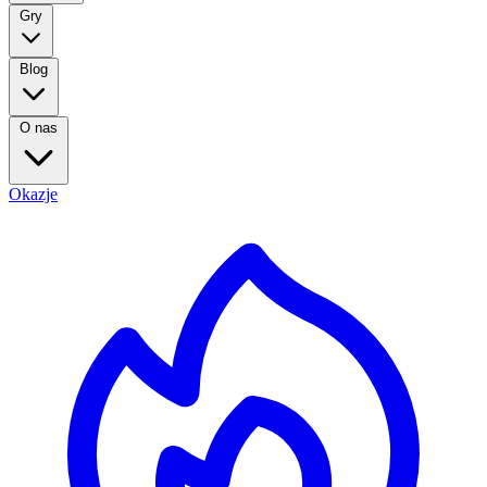
Gry
Blog
O nas
Okazje