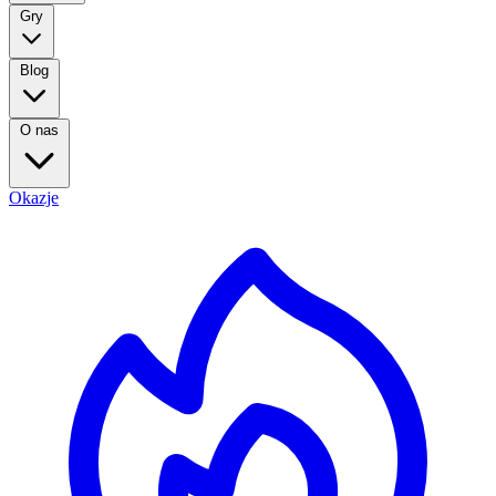
Gry
Blog
O nas
Okazje