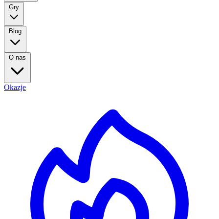
Gry
Blog
O nas
Okazje