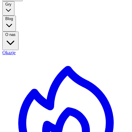
Gry
Blog
O nas
Okazje