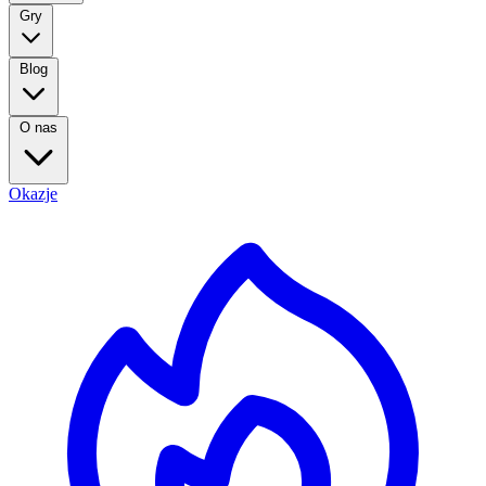
Gry
Blog
O nas
Okazje