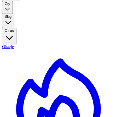
Gry
Blog
O nas
Okazje