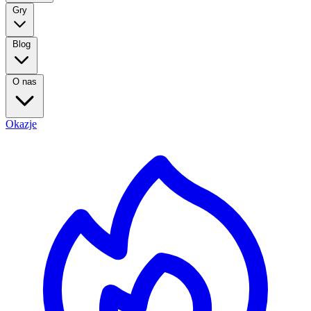
Gry
Blog
O nas
Okazje