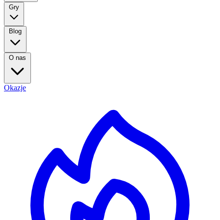
Gry
Blog
O nas
Okazje