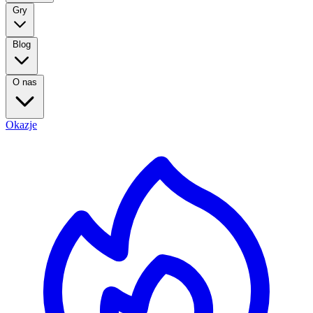
Gry
Blog
O nas
Okazje