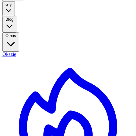
Gry
Blog
O nas
Okazje