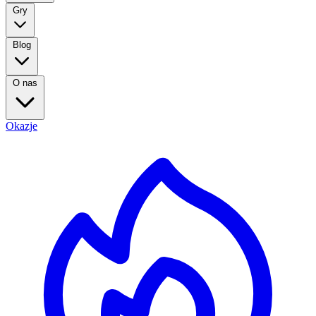
Gry
Blog
O nas
Okazje