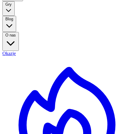
Gry
Blog
O nas
Okazje