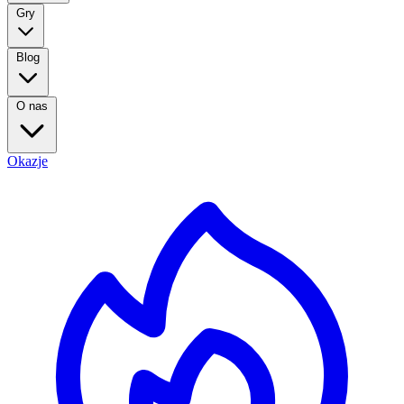
Gry
Blog
O nas
Okazje