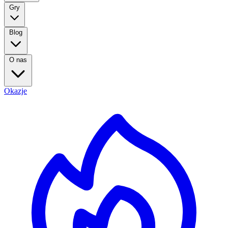
Gry
Blog
O nas
Okazje